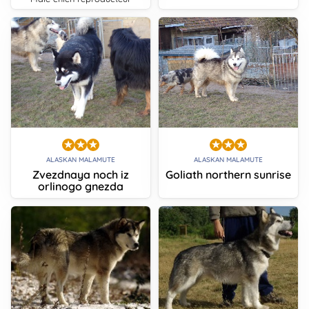
ALASKAN MALAMUTE
ALASKAN MALAMUTE
Zvezdnaya noch iz
Goliath northern sunrise
orlinogo gnezda