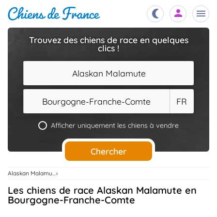
Trouvez des chiens de race en quelques
clics !
Chiots
nibles,
aître
Alaskan Malamute
Éleveurs
es et
mations
Bourgogne-Franche-Comte
FR
Étalons
ous
es
Afficher uniquement les chiens à vendre
les
po..
Chiens
Chercher
ndre,
gree,
..
Alaskan Malamute
Services
Les chiens de race Alaskan Malamute en
tteurs,
ons ..
Bourgogne-Franche-Comte
Assurances