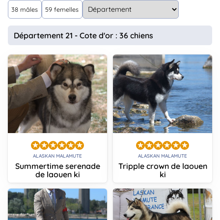
animo
38 mâles
59 femelles
Connexion
Ou
Département 21 - Cote d'or : 36 chiens
éez
tre
mpte
ALASKAN MALAMUTE
ALASKAN MALAMUTE
Summertime serenade
Tripple crown de laouen
de laouen ki
ki