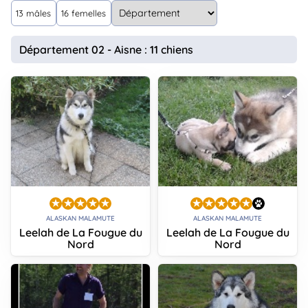
animo
13 mâles
16 femelles
Connexion
Ou
Département 02 - Aisne : 11 chiens
éez
tre
mpte
ALASKAN MALAMUTE
ALASKAN MALAMUTE
Leelah de La Fougue du
Leelah de La Fougue du
Nord
Nord