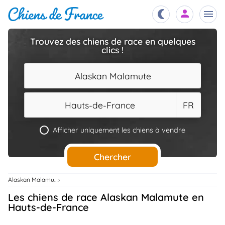
Trouvez des chiens de race en quelques
clics !
Chiots
nibles,
aître
Alaskan Malamute
Éleveurs
es et
mations
Hauts-de-France
FR
Étalons
ous
es
Afficher uniquement les chiens à vendre
les
po..
Chiens
Chercher
ndre,
gree,
..
Alaskan Malamute
Services
Les chiens de race Alaskan Malamute en
tteurs,
ons ..
Hauts-de-France
Assurances