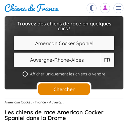
Trouvez des chiens de race en quelques
clics !
Chiots
nibles,
aître
American Cocker Spaniel
Éleveurs
es et
mations
Auvergne-Rhone-Alpes
FR
Étalons
ous
es
Afficher uniquement les chiens à vendre
les
po..
Chiens
Chercher
ndre,
gree,
..
American Cocker Spaniel
France - Auvergne-Rhone-Alpes
Services
Les chiens de race American Cocker
tteurs,
ons ..
Spaniel dans la Drome
Assurances