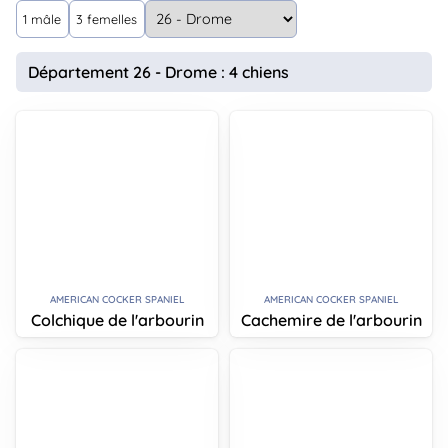
animo
1 mâle
3 femelles
Connexion
Ou
Département 26 - Drome : 4 chiens
éez
tre
mpte
AMERICAN COCKER SPANIEL
AMERICAN COCKER SPANIEL
Colchique de l'arbourin
Cachemire de l'arbourin