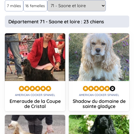
animo
7 mâles
16 femelles
Connexion
Ou
Département 71 - Saone et loire : 23 chiens
éez
tre
mpte
AMERICAN COCKER SPANIEL
AMERICAN COCKER SPANIEL
Emeraude de la Coupe
Shadow du domaine de
de Cristal
sainte gladyce