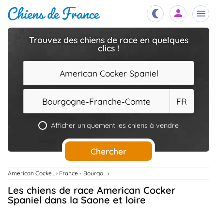
Trouvez des chiens de race en quelques
clics !
Chiots
nibles,
aître
American Cocker Spaniel
Éleveurs
es et
mations
Bourgogne-Franche-Comte
FR
Étalons
ous
es
Afficher uniquement les chiens à vendre
les
po..
Chiens
Chercher
ndre,
gree,
..
American Cocker Spaniel
France - Bourgogne-Franche-Comte
Services
Les chiens de race American Cocker
tteurs,
ons ..
Spaniel dans la Saone et loire
Assurances