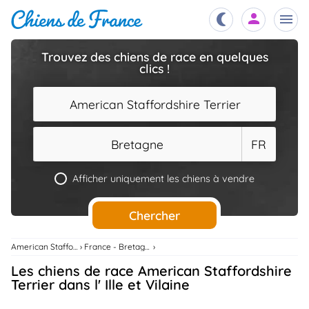
Trouvez des chiens de race en quelques
clics !
Chiots
nibles,
aître
American Staffordshire Terrier
Éleveurs
es et
mations
Bretagne
FR
Étalons
ous
es
Afficher uniquement les chiens à vendre
les
po..
Chiens
Chercher
ndre,
gree,
..
American Staffordshire Terrier
France - Bretagne
Services
Les chiens de race American Staffordshire
tteurs,
ons ..
Terrier dans l' Ille et Vilaine
Assurances