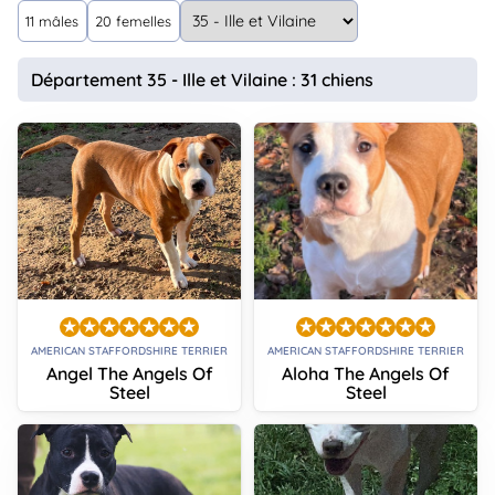
animo
11 mâles
20 femelles
Connexion
Ou
Département 35 - Ille et Vilaine : 31 chiens
éez
tre
mpte
AMERICAN STAFFORDSHIRE TERRIER
AMERICAN STAFFORDSHIRE TERRIER
Angel The Angels Of
Aloha The Angels Of
Steel
Steel