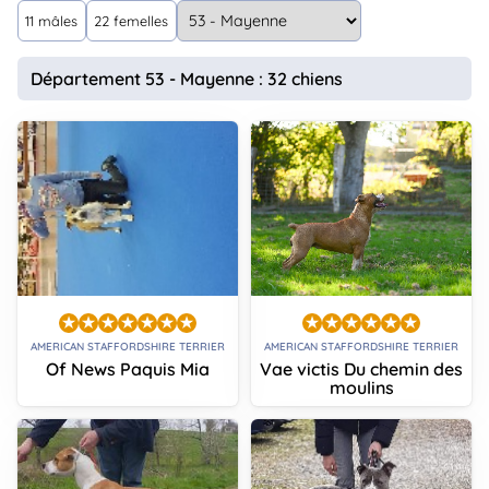
animo
11 mâles
22 femelles
Connexion
Ou
Département 53 - Mayenne : 32 chiens
éez
tre
mpte
AMERICAN STAFFORDSHIRE TERRIER
AMERICAN STAFFORDSHIRE TERRIER
Of News Paquis Mia
Vae victis Du chemin des
moulins