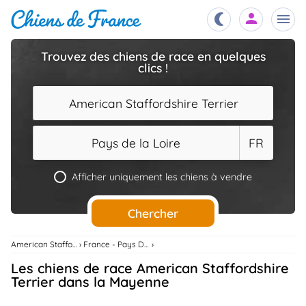
Trouvez des chiens de race en quelques
clics !
Chiots
nibles,
aître
American Staffordshire Terrier
Éleveurs
es et
mations
Pays de la Loire
FR
Étalons
ous
es
Afficher uniquement les chiens à vendre
les
po..
Chiens
Chercher
ndre,
gree,
..
American Staffordshire Terrier
France - Pays De La Loire
Services
Les chiens de race American Staffordshire
tteurs,
ons ..
Terrier dans la Mayenne
Assurances