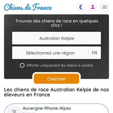
Trouvez des chiens de race en quelques
clics !
Chiots
nibles,
aître
Australian Kelpie
Éleveurs
es et
mations
Sélectionnez une région
FR
Étalons
ous
es
Afficher uniquement les chiens à vendre
les
po..
Chiens
Chercher
ndre,
gree,
..
Les chiens de race Australian Kelpie de nos
Services
éleveurs en France
tteurs,
ons ..
Auvergne-Rhone-Alpes
Assurances