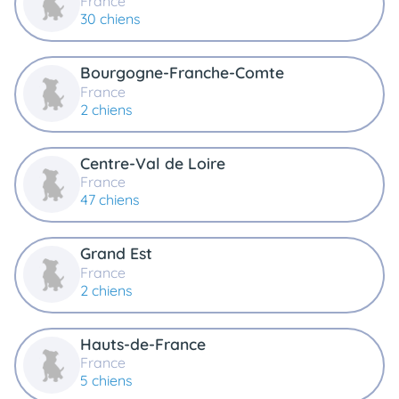
France
animo
30 chiens
Connexion
Ou
Bourgogne-Franche-Comte
éez
tre
France
mpte
2 chiens
Centre-Val de Loire
France
47 chiens
Grand Est
France
2 chiens
Hauts-de-France
France
5 chiens