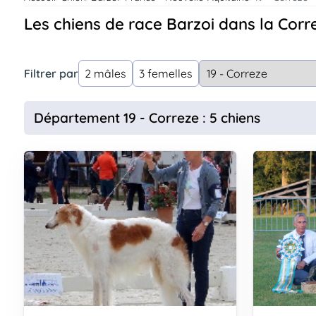
Assurances
Les chiens de race Barzoi dans la Corr
animo
Connexion
Ou
Filtrer par
2 mâles
3 femelles
éez
tre
mpte
Département 19 - Correze : 5 chiens