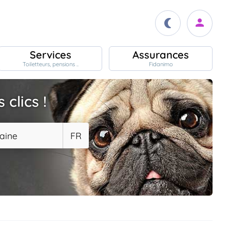
Services
Assurances
Toiletteurs, pensions ..
Fidanimo
clics !
aine
FR