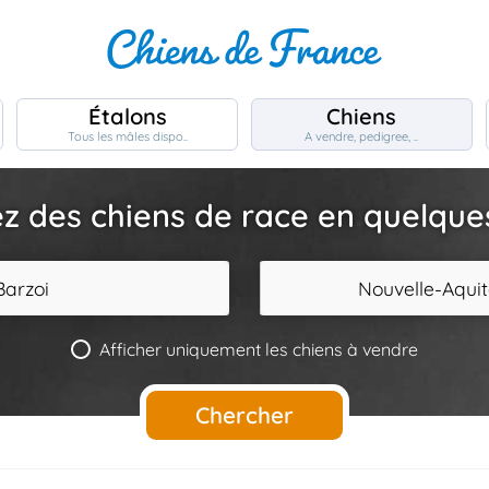
Étalons
Chiens
Tous les mâles dispo..
A vendre, pedigree, ..
z des chiens de race en quelques 
Barzoi
Nouvelle-Aquit
Afficher uniquement les chiens à vendre
Chercher