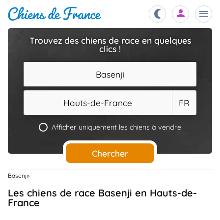
Trouvez des chiens de race en quelques
clics !
Chiots
nibles,
aître
Basenji
Éleveurs
es et
mations
Hauts-de-France
FR
Étalons
ous
es
Afficher uniquement les chiens à vendre
les
po..
Chiens
Chercher
ndre,
gree,
..
Basenji
Services
Les chiens de race Basenji en Hauts-de-
tteurs,
ons ..
France
Assurances