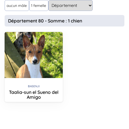
animo
aucun mâle
1 femelle
Connexion
Ou
Département 80 - Somme : 1 chien
éez
tre
mpte
BASENJI
Taalia-sun el Sueno del
Amigo