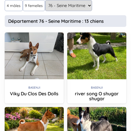
animo
4 mâles
9 femelles
Connexion
Ou
Département 76 - Seine Maritime : 13 chiens
éez
tre
mpte
BASENJI
BASENJI
Viky Du Clos Des Dolls
river song O shugar
shugar