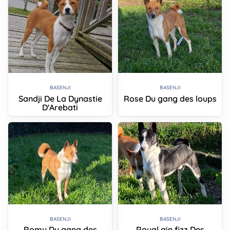
BASENJI
BASENJI
Sandji De La Dynastie
Rose Du gang des loups
D'Arebati
BASENJI
BASENJI
Romy Du gang des
Royal gin fizz Des