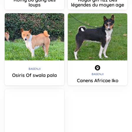
loups
légendes du moyen age
BASENJI
Osiris Of swala pala
BASENJI
Canens Africae Iko