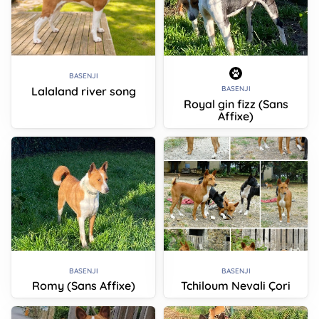
BASENJI
Lalaland river song
BASENJI
Royal gin fizz (Sans
Affixe)
BASENJI
BASENJI
Romy (Sans Affixe)
Tchiloum Nevali Çori