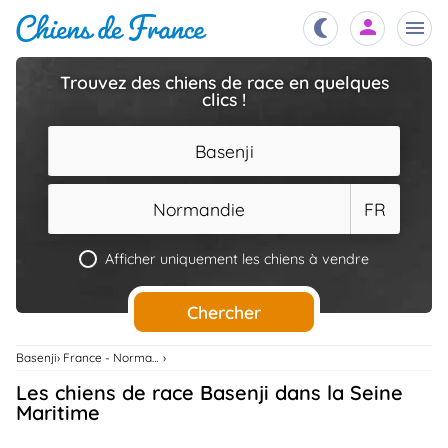
Trouvez des chiens de race en quelques
clics !
Chiots
nibles,
aître
Basenji
Éleveurs
es et
mations
Normandie
FR
Étalons
ous
es
Afficher uniquement les chiens à vendre
les
po..
Chiens
Chercher
ndre,
gree,
..
Basenji
France - Normandie
Services
Les chiens de race Basenji dans la Seine
tteurs,
ons ..
Maritime
Assurances