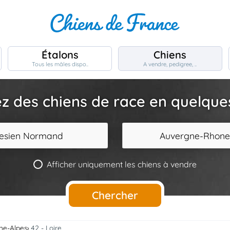
Étalons
Chiens
Tous les mâles dispo..
A vendre, pedigree, ..
z des chiens de race en quelques 
tesien Normand
Auvergne-Rhone
Afficher uniquement les chiens à vendre
Chercher
ne-Alpes
42 - Loire