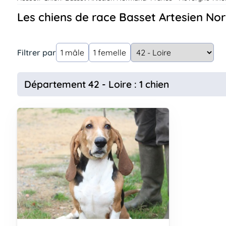
Assurances
Les chiens de race Basset Artesien No
animo
Connexion
Ou
Filtrer par
1 mâle
1 femelle
éez
tre
mpte
Département 42 - Loire : 1 chien