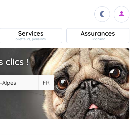
Services
Assurances
Toiletteurs, pensions ..
Fidanimo
clics !
-Alpes
FR