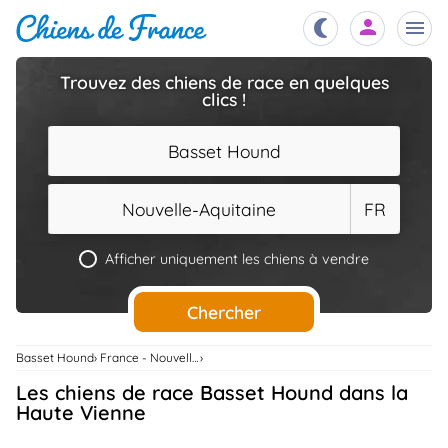
Trouvez des chiens de race en quelques
clics !
Chiots
nibles,
aître
Basset Hound
Éleveurs
es et
mations
Nouvelle-Aquitaine
FR
Étalons
ous
es
Afficher uniquement les chiens à vendre
les
po..
Chiens
Chercher
ndre,
gree,
..
Basset Hound
France - Nouvelle-Aquitaine
Services
Les chiens de race Basset Hound dans la
tteurs,
ons ..
Haute Vienne
Assurances