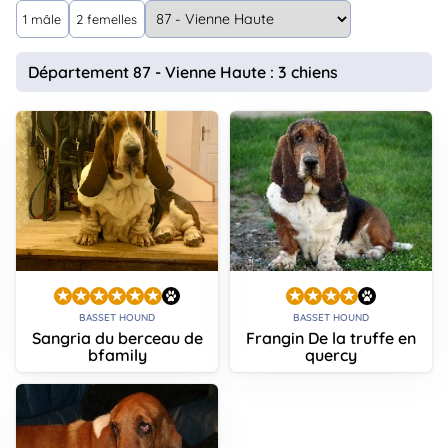
animo
1 mâle
2 femelles
Connexion
Ou
Département 87 - Vienne Haute : 3 chiens
éez
tre
mpte
BASSET HOUND
BASSET HOUND
Sangria du berceau de
Frangin De la truffe en
bfamily
quercy