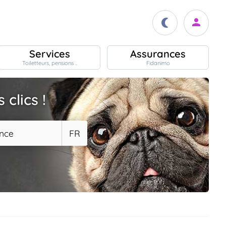
Services
Assurances
Toiletteurs, pensions ..
Fidanimo
clics !
nce
FR