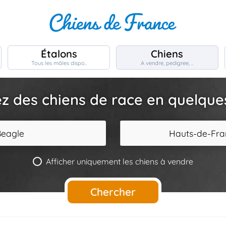
Étalons
Chiens
Tous les mâles dispo..
A vendre, pedigree, ..
z des chiens de race en quelques 
Beagle
Hauts-de-Fra
Afficher uniquement les chiens à vendre
Chercher