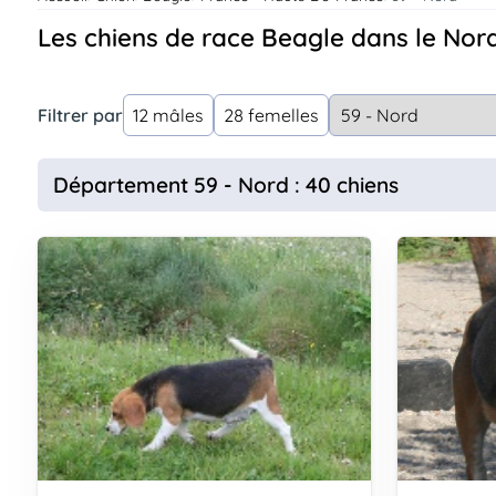
Assurances
Les chiens de race Beagle dans le Nor
animo
Connexion
Ou
Filtrer par
12 mâles
28 femelles
éez
tre
mpte
Département 59 - Nord : 40 chiens