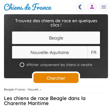
Trouvez des chiens de race en quelques
clics !
Chiots
nibles,
aître
Beagle
Éleveurs
es et
mations
Nouvelle-Aquitaine
FR
Étalons
ous
es
Afficher uniquement les chiens à vendre
les
po..
Chiens
Chercher
ndre,
gree,
..
Beagle
France - Nouvelle-Aquitaine
Services
Les chiens de race Beagle dans la
tteurs,
ons ..
Charente Maritime
Assurances