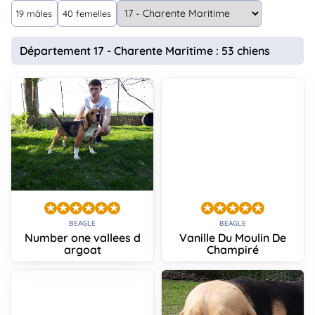
animo
19 mâles
40 femelles
Connexion
Ou
Département 17 - Charente Maritime : 53 chiens
éez
tre
mpte
BEAGLE
BEAGLE
Number one vallees d
Vanille Du Moulin De
argoat
Champiré