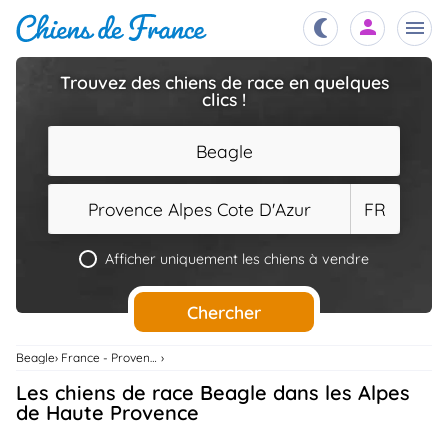
Trouvez des chiens de race en quelques
clics !
Chiots
nibles,
aître
Beagle
Éleveurs
es et
mations
Provence Alpes Cote D'Azur
FR
Étalons
ous
es
Afficher uniquement les chiens à vendre
les
po..
Chiens
Chercher
ndre,
gree,
..
Beagle
France - Provence Alpes Cote D'Azur
Services
Les chiens de race Beagle dans les Alpes
tteurs,
ons ..
de Haute Provence
Assurances