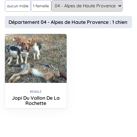
animo
aucun mâle
1 femelle
Connexion
Ou
Département 04 - Alpes de Haute Provence : 1 chien
éez
tre
mpte
BEAGLE
Jopi Du Vallon De La
Rochette