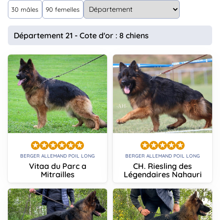
animo
30 mâles
90 femelles
Connexion
Ou
Département 21 - Cote d'or : 8 chiens
éez
tre
mpte
BERGER ALLEMAND POIL LONG
BERGER ALLEMAND POIL LONG
Vitaa du Parc a
CH. Riesling des
Mitrailles
Légendaires Nahauri