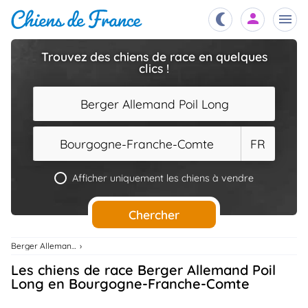
Trouvez des chiens de race en quelques
clics !
Chiots
nibles,
aître
Berger Allemand Poil Long
Éleveurs
es et
mations
Bourgogne-Franche-Comte
FR
Étalons
ous
es
Afficher uniquement les chiens à vendre
les
po..
Chiens
Chercher
ndre,
gree,
..
Berger Allemand Poil Long
Services
Les chiens de race Berger Allemand Poil
tteurs,
ons ..
Long en Bourgogne-Franche-Comte
Assurances