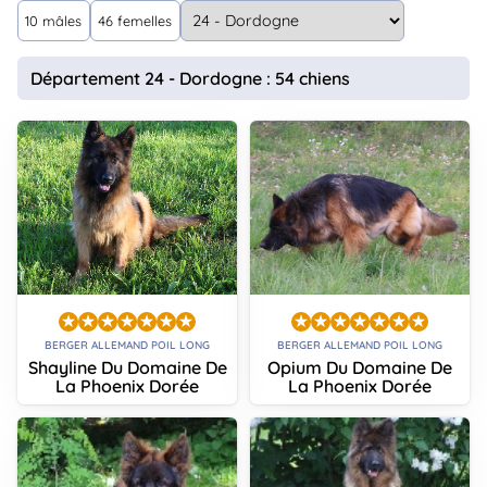
animo
10 mâles
46 femelles
Connexion
Ou
Département 24 - Dordogne : 54 chiens
éez
tre
mpte
BERGER ALLEMAND POIL LONG
BERGER ALLEMAND POIL LONG
Shayline Du Domaine De
Opium Du Domaine De
La Phoenix Dorée
La Phoenix Dorée