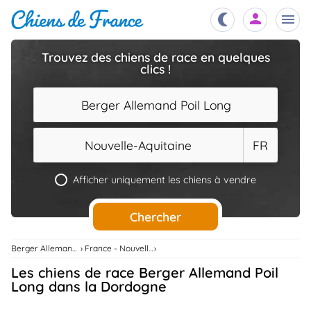
Trouvez des chiens de race en quelques
clics !
Chiots
nibles,
aître
Berger Allemand Poil Long
Éleveurs
es et
mations
Nouvelle-Aquitaine
FR
Étalons
ous
es
Afficher uniquement les chiens à vendre
les
po..
Chiens
Chercher
ndre,
gree,
..
Berger Allemand Poil Long
France - Nouvelle-Aquitaine
Services
Les chiens de race Berger Allemand Poil
tteurs,
ons ..
Long dans la Dordogne
Assurances