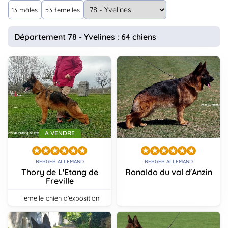
animo
13 mâles
53 femelles
Connexion
Ou
Département 78 - Yvelines : 64 chiens
éez
tre
mpte
A VENDRE
BERGER ALLEMAND
BERGER ALLEMAND
Thory de L'Etang de
Ronaldo du val d'Anzin
Freville
femelle chien d'exposition