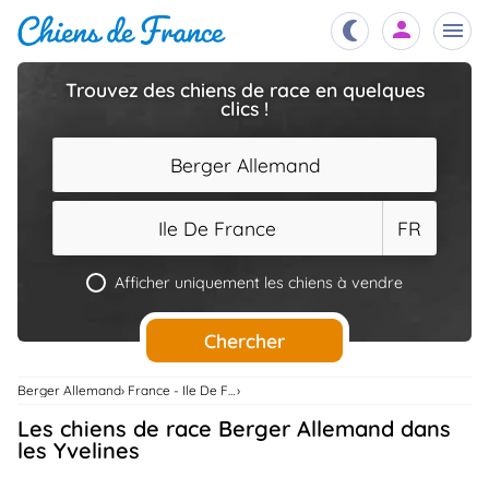
Trouvez des chiens de race en quelques
clics !
Chiots
nibles,
aître
Berger Allemand
Éleveurs
es et
mations
Ile De France
FR
Étalons
ous
es
Afficher uniquement les chiens à vendre
les
po..
Chiens
Chercher
ndre,
gree,
..
Berger Allemand
France - Ile De France
Services
Les chiens de race Berger Allemand dans
tteurs,
ons ..
les Yvelines
Assurances