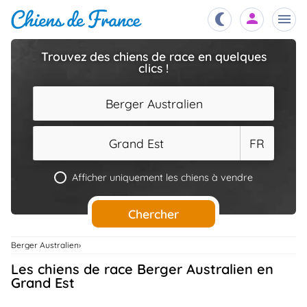
Trouvez des chiens de race en quelques
clics !
Chiots
nibles,
aître
Berger Australien
Éleveurs
es et
mations
Grand Est
FR
Étalons
ous
es
Afficher uniquement les chiens à vendre
les
po..
Chiens
Chercher
ndre,
gree,
..
Berger Australien
Services
Les chiens de race Berger Australien en
tteurs,
ons ..
Grand Est
Assurances