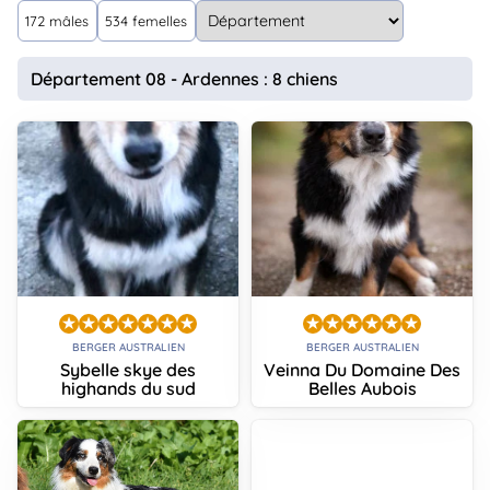
animo
172 mâles
534 femelles
Connexion
Ou
Département 08 - Ardennes : 8 chiens
éez
tre
mpte
BERGER AUSTRALIEN
BERGER AUSTRALIEN
Sybelle skye des
Veinna Du Domaine Des
highands du sud
Belles Aubois