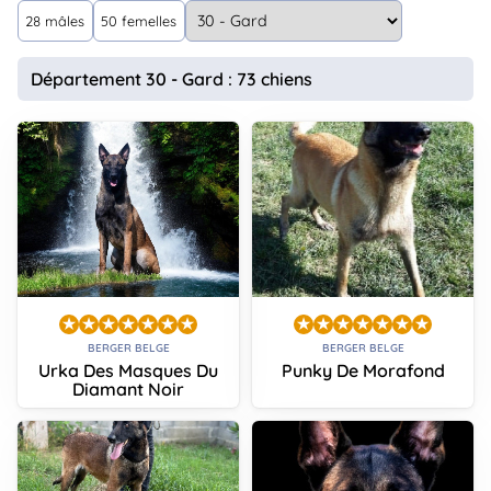
animo
28 mâles
50 femelles
Connexion
Ou
Département 30 - Gard : 73 chiens
éez
tre
mpte
BERGER BELGE
BERGER BELGE
Urka Des Masques Du
Punky De Morafond
Diamant Noir