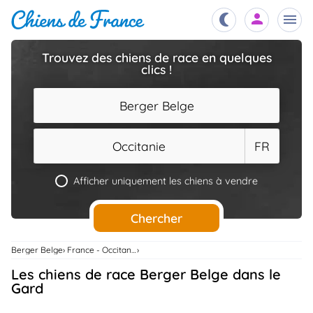
Trouvez des chiens de race en quelques
clics !
Chiots
nibles,
aître
Berger Belge
Éleveurs
es et
mations
Occitanie
FR
Étalons
ous
es
Afficher uniquement les chiens à vendre
les
po..
Chiens
Chercher
ndre,
gree,
..
Berger Belge
France - Occitanie
Services
Les chiens de race Berger Belge dans le
tteurs,
ons ..
Gard
Assurances