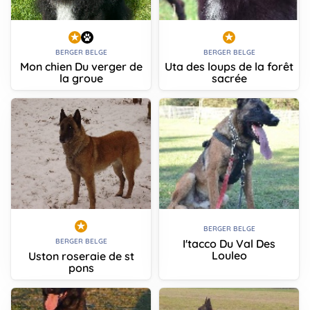
BERGER BELGE
BERGER BELGE
Mon chien Du verger de
Uta des loups de la forêt
la groue
sacrée
BERGER BELGE
I'tacco Du Val Des
BERGER BELGE
Louleo
Uston roseraie de st
pons