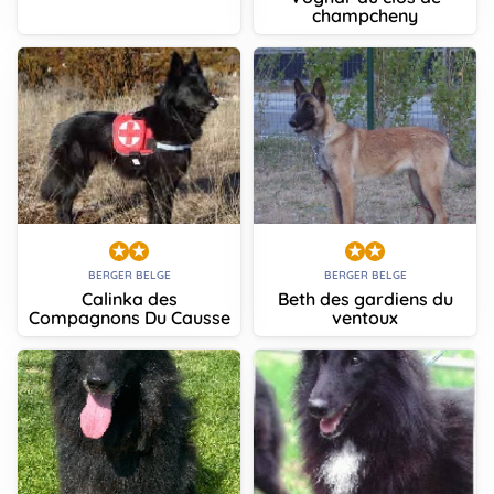
champcheny
BERGER BELGE
BERGER BELGE
Calinka des
Beth des gardiens du
Compagnons Du Causse
ventoux