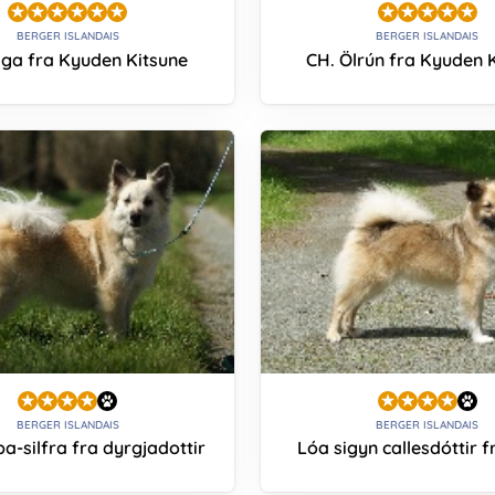
BERGER ISLANDAIS
BERGER ISLANDAIS
aga fra Kyuden Kitsune
CH. Ölrún fra Kyuden 
BERGER ISLANDAIS
BERGER ISLANDAIS
a-silfra fra dyrgjadottir
Lóa sigyn callesdóttir f