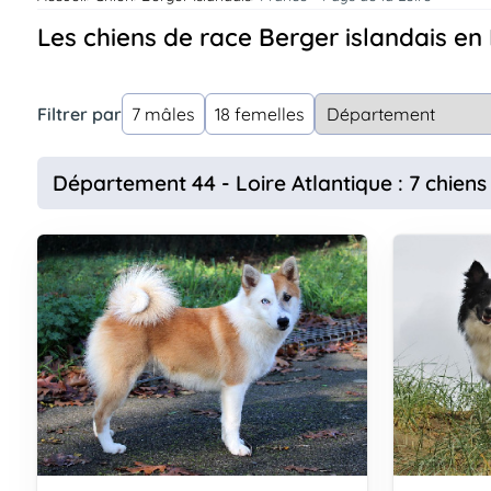
Assurances
Les chiens de race Berger islandais en
animo
Connexion
Ou
Filtrer par
7 mâles
18 femelles
éez
tre
mpte
Département 44 - Loire Atlantique : 7 chiens