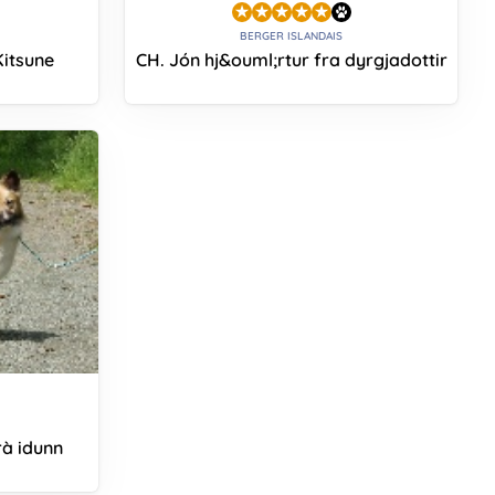
BERGER ISLANDAIS
Kitsune
CH. Jón hj&ouml;rtur fra dyrgjadottir
rà idunn