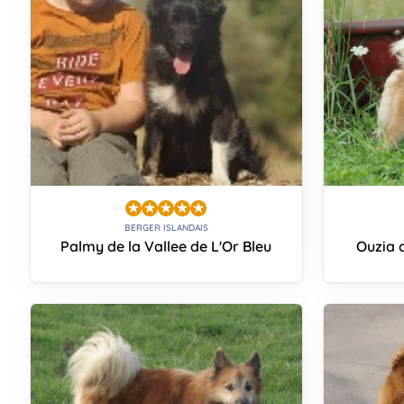
BERGER ISLANDAIS
Palmy de la Vallee de L'Or Bleu
Ouzia d