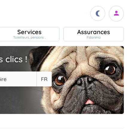
Services
Assurances
Toiletteurs, pensions ..
Fidanimo
clics !
ire
FR