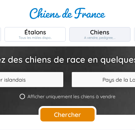
Étalons
Chiens
Tous les mâles dispo..
A vendre, pedigree, ..
z des chiens de race en quelques 
r islandais
Pays de la Lo
Afficher uniquement les chiens à vendre
Chercher