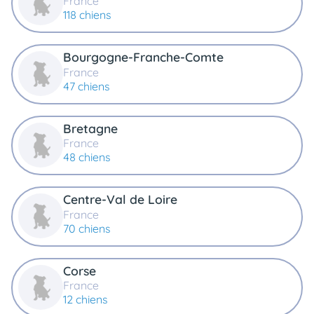
France
animo
118 chiens
Connexion
Ou
Bourgogne-Franche-Comte
éez
tre
France
mpte
47 chiens
Bretagne
France
48 chiens
Centre-Val de Loire
France
70 chiens
Corse
France
12 chiens