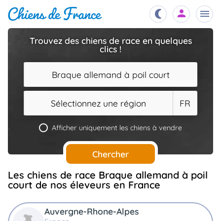
Trouvez des chiens de race en quelques
clics !
Chiots
nibles,
aître
Braque allemand à poil court
Éleveurs
es et
mations
Sélectionnez une région
FR
Étalons
ous
es
Afficher uniquement les chiens à vendre
les
po..
Chiens
Chercher
ndre,
gree,
..
Les chiens de race Braque allemand à poil
Services
court de nos éleveurs en France
tteurs,
ons ..
Auvergne-Rhone-Alpes
Assurances