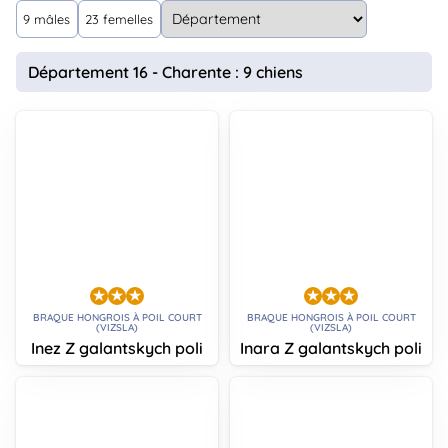
animo
9 mâles
23 femelles
Connexion
Ou
Département 16 - Charente : 9 chiens
éez
tre
mpte
BRAQUE HONGROIS À POIL COURT
BRAQUE HONGROIS À POIL COURT
(VIZSLA)
(VIZSLA)
Inez Z galantskych poli
Inara Z galantskych poli