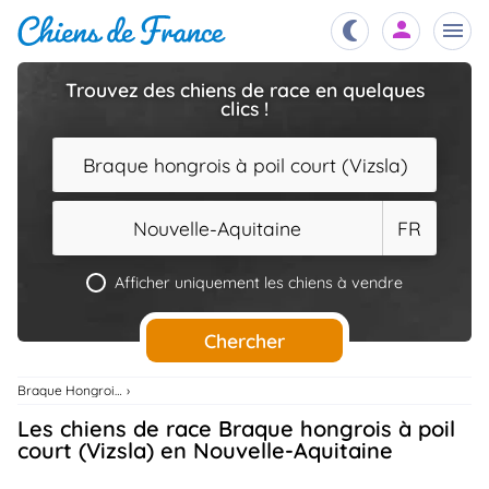
Trouvez des chiens de race en quelques
clics !
Chiots
nibles,
aître
Braque hongrois à poil court (Vizsla)
Éleveurs
es et
mations
Nouvelle-Aquitaine
FR
Étalons
ous
es
Afficher uniquement les chiens à vendre
les
po..
Chiens
Chercher
ndre,
gree,
..
Braque Hongrois À Poil Court (Vizsla)
Services
Les chiens de race Braque hongrois à poil
tteurs,
ons ..
court (Vizsla) en Nouvelle-Aquitaine
Assurances