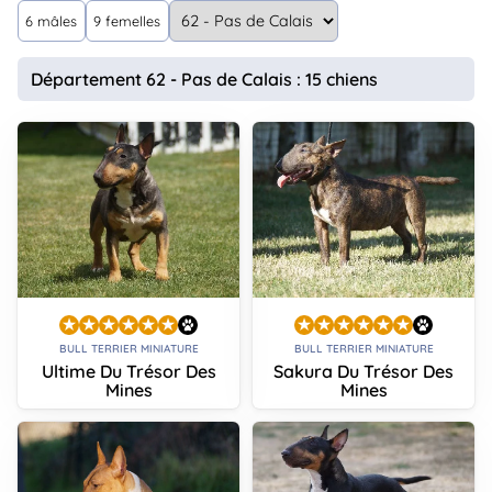
animo
6 mâles
9 femelles
Connexion
Ou
Département 62 - Pas de Calais : 15 chiens
éez
tre
mpte
BULL TERRIER MINIATURE
BULL TERRIER MINIATURE
Ultime Du Trésor Des
Sakura Du Trésor Des
Mines
Mines