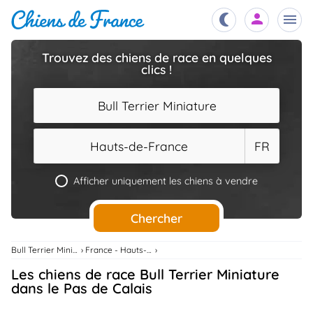
Trouvez des chiens de race en quelques
clics !
Chiots
nibles,
aître
Bull Terrier Miniature
Éleveurs
es et
mations
Hauts-de-France
FR
Étalons
ous
es
Afficher uniquement les chiens à vendre
les
po..
Chiens
Chercher
ndre,
gree,
..
Bull Terrier Miniature
France - Hauts-De-France
Services
Les chiens de race Bull Terrier Miniature
tteurs,
ons ..
dans le Pas de Calais
Assurances