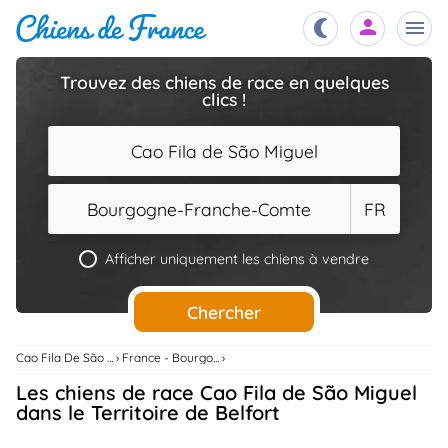
Trouvez des chiens de race en quelques
clics !
Chiots
nibles,
aître
Cao Fila de São Miguel
Éleveurs
es et
mations
Bourgogne-Franche-Comte
FR
Étalons
ous
es
Afficher uniquement les chiens à vendre
les
po..
Chiens
Chercher
ndre,
gree,
..
Cao Fila De São Miguel
France - Bourgogne-Franche-Comte
Services
Les chiens de race Cao Fila de São Miguel
tteurs,
ons ..
dans le Territoire de Belfort
Assurances