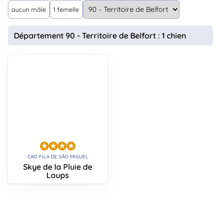
animo
aucun mâle
1 femelle
Connexion
Ou
Département 90 - Territoire de Belfort : 1 chien
éez
tre
mpte
CAO FILA DE SÃO MIGUEL
Skye de la Pluie de
Loups