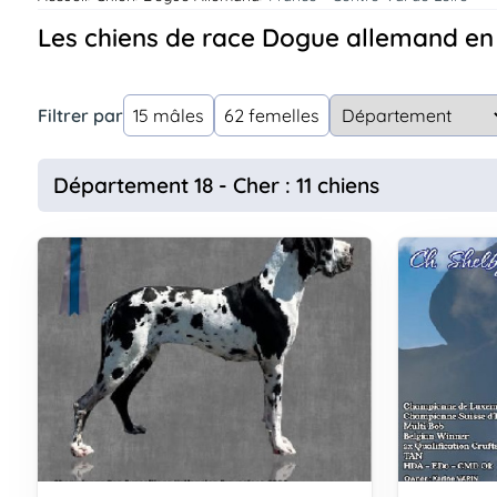
Assurances
Les chiens de race Dogue allemand en
animo
Connexion
Ou
Filtrer par
15 mâles
62 femelles
éez
tre
mpte
Département 18 - Cher : 11 chiens