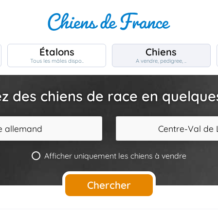
Étalons
Chiens
Tous les mâles dispo..
A vendre, pedigree, ..
z des chiens de race en quelques 
 allemand
Centre-Val de 
Afficher uniquement les chiens à vendre
Chercher