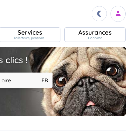
Services
Assurances
Toiletteurs, pensions ..
Fidanimo
clics !
Loire
FR