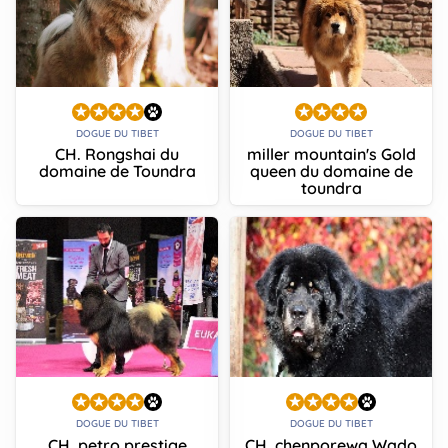
DOGUE DU TIBET
DOGUE DU TIBET
CH. Rongshai du
miller mountain's Gold
domaine de Toundra
queen du domaine de
toundra
DOGUE DU TIBET
DOGUE DU TIBET
CH. petro prestige
CH. chenporewa Wado