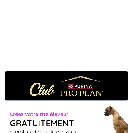
Créez votre site éleveur
GRATUITEMENT
et profitez de tous les services