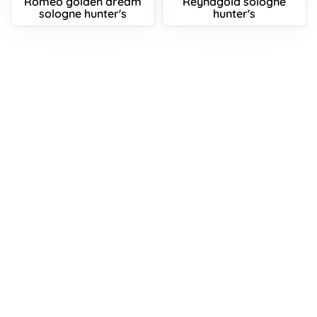
Romeo golden dream
Reynagold sologne
sologne hunter's
hunter's