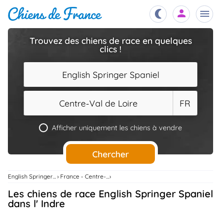
Trouvez des chiens de race en quelques
clics !
Chiots
nibles,
aître
English Springer Spaniel
Éleveurs
es et
mations
Centre-Val de Loire
FR
Étalons
ous
es
Afficher uniquement les chiens à vendre
les
po..
Chiens
Chercher
ndre,
gree,
..
English Springer Spaniel
France - Centre-Val De Loire
Services
Les chiens de race English Springer Spaniel
tteurs,
ons ..
dans l' Indre
Assurances