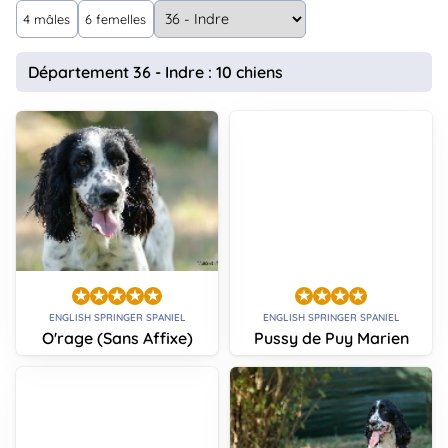
animo
4 mâles
6 femelles
Connexion
Ou
Département 36 - Indre : 10 chiens
éez
tre
mpte
ENGLISH SPRINGER SPANIEL
ENGLISH SPRINGER SPANIEL
O'rage (Sans Affixe)
Pussy de Puy Marien