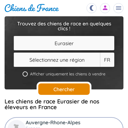
Trouvez des chiens de race en quelques
clics !
Chiots
nibles,
aître
Eurasier
Éleveurs
es et
mations
Sélectionnez une région
FR
Étalons
ous
es
Afficher uniquement les chiens à vendre
les
po..
Chiens
Chercher
ndre,
gree,
..
Les chiens de race Eurasier de nos
Services
éleveurs en France
tteurs,
ons ..
Auvergne-Rhone-Alpes
Assurances