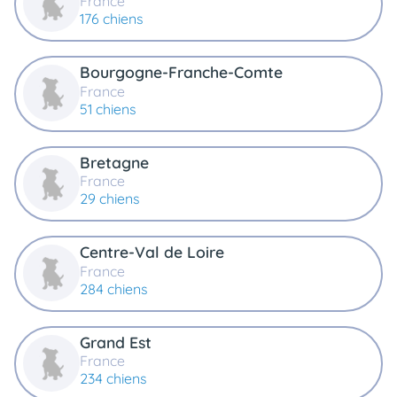
France
animo
176 chiens
Connexion
Ou
Bourgogne-Franche-Comte
éez
tre
France
mpte
51 chiens
Bretagne
France
29 chiens
Centre-Val de Loire
France
284 chiens
Grand Est
France
234 chiens