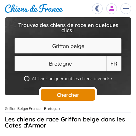
Trouvez des chiens de race en quelques
clics !
Chiots
nibles,
aître
Griffon belge
Éleveurs
es et
mations
Bretagne
FR
Étalons
ous
es
Afficher uniquement les chiens à vendre
les
po..
Chiens
Chercher
ndre,
gree,
..
Griffon Belge
France - Bretagne
Services
Les chiens de race Griffon belge dans les
tteurs,
ons ..
Cotes d'Armor
Assurances