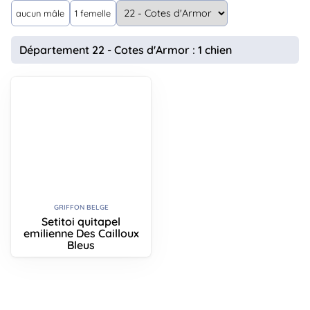
animo
aucun mâle
1 femelle
Connexion
Ou
Département 22 - Cotes d'Armor : 1 chien
éez
tre
mpte
GRIFFON BELGE
Setitoi quitapel
emilienne Des Cailloux
Bleus