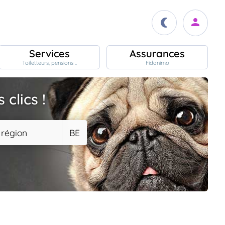
Services
Assurances
Toiletteurs, pensions ..
Fidanimo
clics !
 région
BE