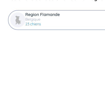
Assurances
animo
Region Flamande
Connexion
Belgique
Ou
23 chiens
éez
tre
mpte