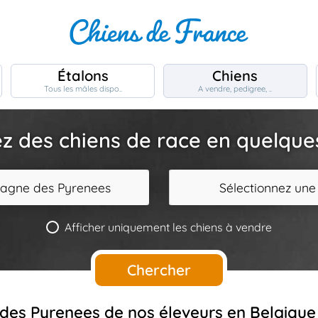
Étalons
Chiens
Tous les mâles dispo..
A vendre, pedigree, ..
z des chiens de race en quelques 
tagne des Pyrenees
Sélectionnez une
Afficher uniquement les chiens à vendre
Chercher
 des Pyrenees de nos éleveurs en Belgique