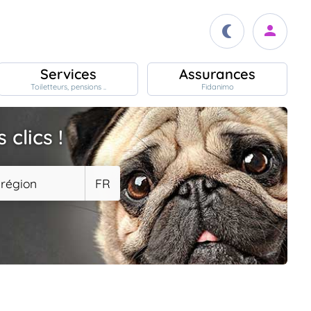
Services
Assurances
Toiletteurs, pensions ..
Fidanimo
clics !
 région
FR