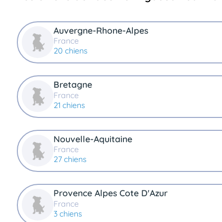
Assurances
animo
Auvergne-Rhone-Alpes
Connexion
France
Ou
20 chiens
éez
tre
mpte
Bretagne
France
21 chiens
Nouvelle-Aquitaine
France
27 chiens
Provence Alpes Cote D'Azur
France
3 chiens