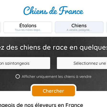
Étalons
Chiens
Tous les mâles dispo..
A vendre, pedigree, ..
z des chiens de race en quelques 
on saintongeois
Sélectionnez une
Afficher uniquement les chiens à vendre
Chercher
ongeois de nos éleveurs en France