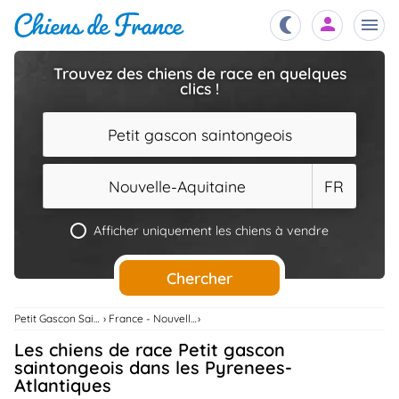
Trouvez des chiens de race en quelques
clics !
Chiots
nibles,
aître
Petit gascon saintongeois
Éleveurs
es et
mations
Nouvelle-Aquitaine
FR
Étalons
ous
es
Afficher uniquement les chiens à vendre
les
po..
Chiens
Chercher
ndre,
gree,
..
Petit Gascon Saintongeois
France - Nouvelle-Aquitaine
Services
Les chiens de race Petit gascon
tteurs,
ons ..
saintongeois dans les Pyrenees-
Atlantiques
Assurances