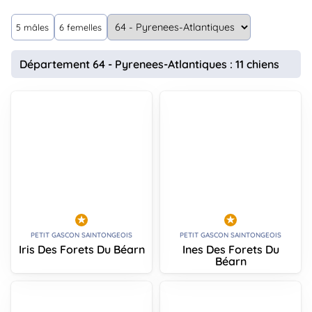
animo
Connexion
5 mâles
6 femelles
Ou
éez
Département 64 - Pyrenees-Atlantiques : 11 chiens
tre
mpte
PETIT GASCON SAINTONGEOIS
PETIT GASCON SAINTONGEOIS
Iris Des Forets Du Béarn
Ines Des Forets Du
Béarn