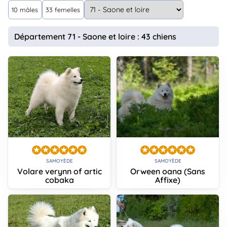
animo
10 mâles
33 femelles
Connexion
Ou
Département 71 - Saone et loire : 43 chiens
éez
tre
mpte
SAMOYÈDE
SAMOYÈDE
Volare verynn of artic
Orween oana (Sans
cobaka
Affixe)