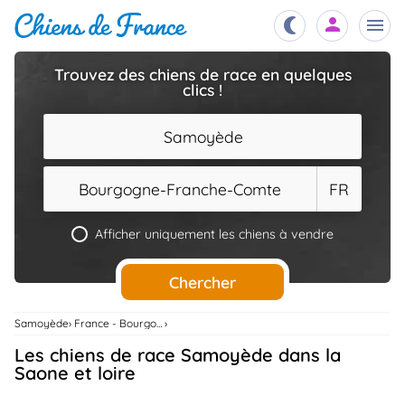
Trouvez des chiens de race en quelques
clics !
Chiots
nibles,
aître
Samoyède
Éleveurs
es et
mations
Bourgogne-Franche-Comte
FR
Étalons
ous
es
Afficher uniquement les chiens à vendre
les
po..
Chiens
Chercher
ndre,
gree,
..
Samoyède
France - Bourgogne-Franche-Comte
Services
Les chiens de race Samoyède dans la
tteurs,
ons ..
Saone et loire
Assurances