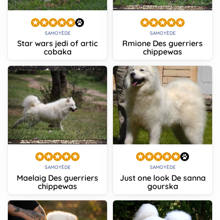
SAMOYÈDE
SAMOYÈDE
Star wars jedi of artic
Rmione Des guerriers
cobaka
chippewas
SAMOYÈDE
SAMOYÈDE
Maelaig Des guerriers
Just one look De sanna
chippewas
gourska