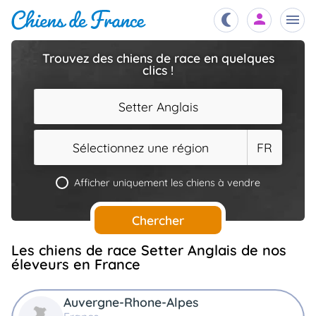
Trouvez des chiens de race en quelques
clics !
Chiots
nibles,
aître
Setter Anglais
Éleveurs
es et
mations
Sélectionnez une région
FR
Étalons
ous
es
Afficher uniquement les chiens à vendre
les
po..
Chiens
Chercher
ndre,
gree,
..
Les chiens de race Setter Anglais de nos
Services
éleveurs en France
tteurs,
ons ..
Auvergne-Rhone-Alpes
Assurances