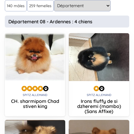
animo
140 mâles
259 femelles
Connexion
Ou
Département 08 - Ardennes : 4 chiens
éez
tre
mpte
SPITZ ALLEMAND
SPITZ ALLEMAND
CH. sharmipom Chad
Irons fluffy de si
stiven king
dzheremi (mambo)
(Sans Affixe)