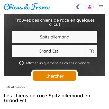
Trouvez des chiens de race en quelques
clics !
Chiots
nibles,
aître
Spitz allemand
Éleveurs
es et
mations
Grand Est
FR
Étalons
ous
es
Afficher uniquement les chiens à vendre
les
po..
Chiens
Chercher
ndre,
gree,
..
Spitz Allemand
Services
Les chiens de race Spitz allemand en
tteurs,
ons ..
Grand Est
Assurances