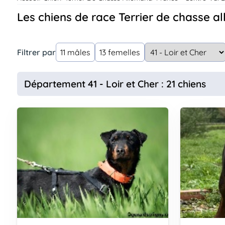
Assurances
Les chiens de race Terrier de chasse a
animo
Connexion
Ou
Filtrer par
11 mâles
13 femelles
éez
tre
mpte
Département 41 - Loir et Cher : 21 chiens