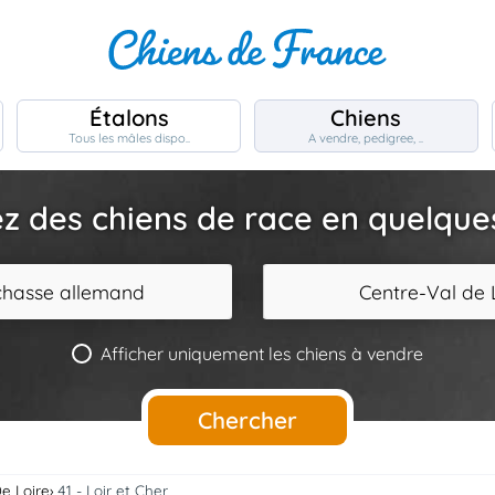
Étalons
Chiens
Tous les mâles dispo..
A vendre, pedigree, ..
z des chiens de race en quelques 
 chasse allemand
Centre-Val de 
Afficher uniquement les chiens à vendre
Chercher
e Loire
41 - Loir et Cher