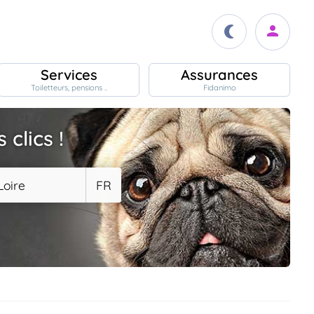
Services
Assurances
Toiletteurs, pensions ..
Fidanimo
clics !
Loire
FR