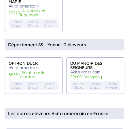
MARIE
Akita americain
aillevillers et
70320
lyaumont
Etalon
Chiots
Chiots
Dispo
Dispo
A venir
Département 89 - Yonne : 2 éleveurs
OF IRON DUCK
DU MANOIR DES
Akita americain
SEIGNEURS
Akita americain
saint martin
89330
d'ordon
89600
vergigny
Etalon
Chiots
Chiots
Etalon
Chiots
Chiots
Dispo
Dispo
A venir
Dispo
Dispo
A venir
Les autres eleveurs Akita americain en France