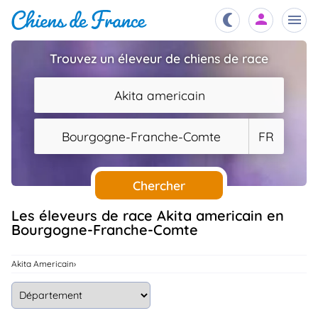
Trouvez un éleveur de chiens de race
Chiots
nibles,
Akita americain
aître
Éleveurs
Bourgogne-Franche-Comte
FR
es et
mations
Étalons
ous
es
Chercher
les
po..
Chiens
Les éleveurs de race Akita americain en
Bourgogne-Franche-Comte
ndre,
gree,
..
Services
Akita Americain
tteurs,
ons ..
Assurances