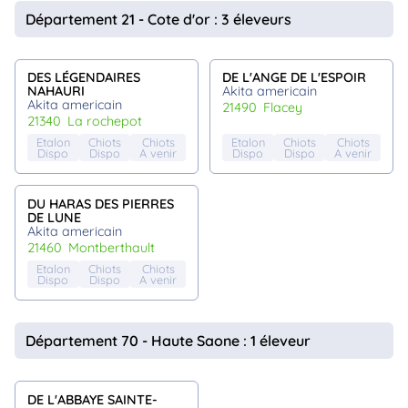
animo
Département 21 - Cote d'or : 3 éleveurs
Connexion
Ou
éez
DES LÉGENDAIRES
DE L'ANGE DE L'ESPOIR
tre
NAHAURI
Akita americain
mpte
Akita americain
21490
flacey
21340
la rochepot
Etalon
Chiots
Chiots
Etalon
Chiots
Chiots
Dispo
Dispo
A venir
Dispo
Dispo
A venir
DU HARAS DES PIERRES
DE LUNE
Akita americain
21460
montberthault
Etalon
Chiots
Chiots
Dispo
Dispo
A venir
Département 70 - Haute Saone : 1 éleveur
DE L'ABBAYE SAINTE-