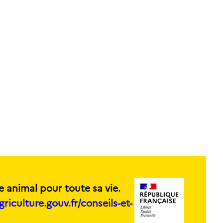
e animal pour toute sa vie.
griculture.gouv.fr/conseils-et-