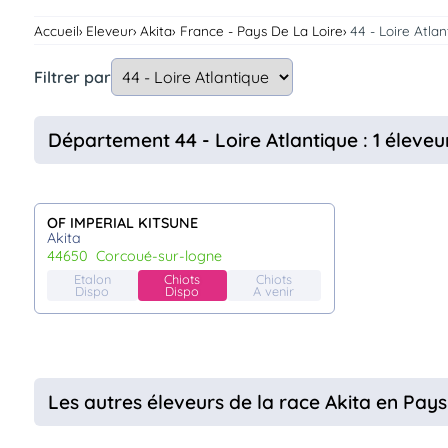
Assurances
Accueil
Eleveur
Akita
France - Pays De La Loire
44 - Loire Atla
animo
Connexion
Filtrer par
Ou
éez
tre
Département 44 - Loire Atlantique : 1 éleveu
mpte
OF IMPERIAL KITSUNE
Akita
44650
corcoué-sur-logne
Etalon
Chiots
Chiots
Dispo
Dispo
A venir
Les autres éleveurs de la race Akita en Pays