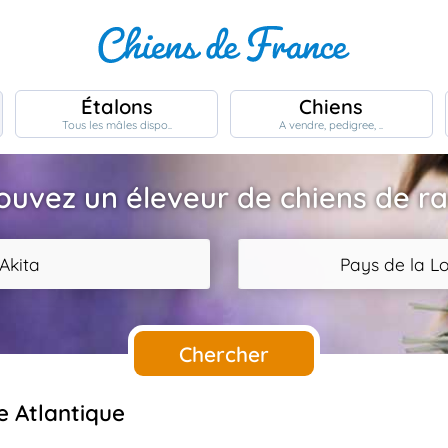
Étalons
Chiens
Tous les mâles dispo..
A vendre, pedigree, ..
ouvez un éleveur de chiens de r
Akita
Pays de la Lo
Chercher
re Atlantique