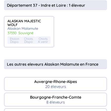
animo
Département 37 - Indre et Loire : 1 éleveur
Connexion
Ou
éez
ALASKAN MAJESTIC
tre
WOLF
mpte
Alaskan Malamute
37330
souvigné
Etalon
Chiots
Chiots
Dispo
Dispo
A venir
Les autres eleveurs Alaskan Malamute en France
Auvergne-Rhone-Alpes
20 éleveurs
Bourgogne-Franche-Comte
8 éleveurs