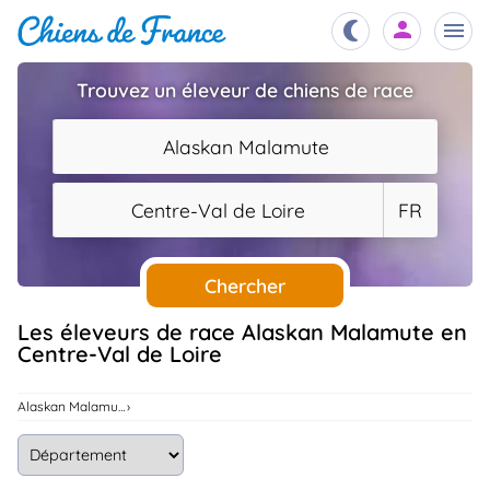
Trouvez un éleveur de chiens de race
Chiots
nibles,
Alaskan Malamute
aître
Éleveurs
Centre-Val de Loire
FR
es et
mations
Étalons
ous
es
Chercher
les
po..
Chiens
Les éleveurs de race Alaskan Malamute en
Centre-Val de Loire
ndre,
gree,
..
Services
Alaskan Malamute
tteurs,
ons ..
Assurances