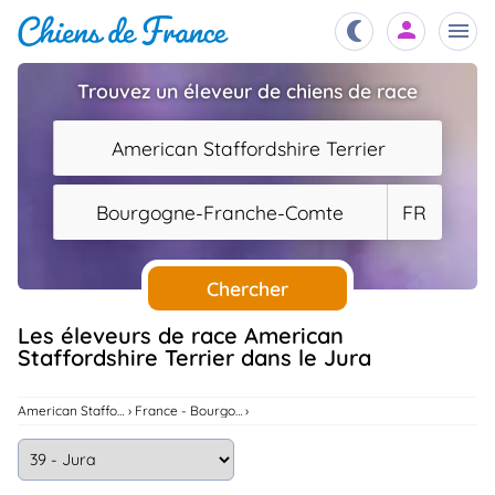
Trouvez un éleveur de chiens de race
Chiots
nibles,
American Staffordshire Terrier
aître
Éleveurs
Bourgogne-Franche-Comte
FR
es et
mations
Étalons
ous
es
Chercher
les
po..
Chiens
Les éleveurs de race American
Staffordshire Terrier dans le Jura
ndre,
gree,
..
Services
American Staffordshire Terrier
France - Bourgogne-Franche-Comte
tteurs,
ons ..
Assurances