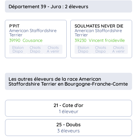
animo
Département 39 - Jura : 2 éleveurs
Connexion
Ou
éez
P'PIT
SOULMATES NEVER DIE
tre
American Staffordshire
American Staffordshire
mpte
Terrier
Terrier
39190
cousance
39230
vincent froideville
Etalon
Chiots
Chiots
Etalon
Chiots
Chiots
Dispo
Dispo
A venir
Dispo
Dispo
A venir
Les autres éleveurs de la race American
Staffordshire Terrier en Bourgogne-Franche-Comte
21 - Cote d'or
1 éleveur
25 - Doubs
3 éleveurs