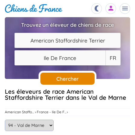
Trouvez un éleveur de chiens de race
Chiots
nibles,
American Staffordshire Terrier
aître
Éleveurs
Ile De France
FR
es et
mations
Étalons
ous
es
Chercher
les
po..
Chiens
Les éleveurs de race American
Staffordshire Terrier dans le Val de Marne
ndre,
gree,
..
Services
American Staffordshire Terrier
France - Ile De France
tteurs,
ons ..
Assurances