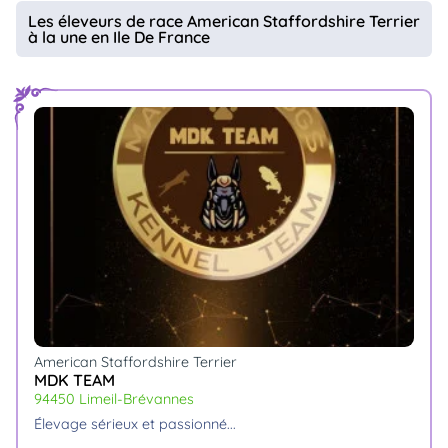
animo
Les éleveurs de race American Staffordshire Terrier
à la une en Ile De France
Connexion
Ou
éez
tre
mpte
American Staffordshire Terrier
MDK TEAM
94450 Limeil-Brévannes
élevage sérieux et passionné.