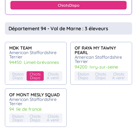
Chiots
Dispo
Département 94 - Val de Marne : 3 éleveurs
MDK TEAM
OF RAYA MY TAWNY
American Staffordshire
PEARL
Terrier
American Staffordshire
Terrier
94450
limeil-brévannes
94200
ivry-sur-seine
Etalon
Chiots
Chiots
Etalon
Chiots
Chiots
Dispo
Dispo
A venir
Dispo
Dispo
A venir
OF MONT MESLY SQUAD
American Staffordshire
Terrier
94
ile de france
Etalon
Chiots
Chiots
Dispo
Dispo
A venir