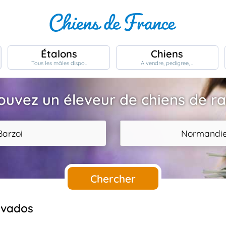
Étalons
Chiens
Tous les mâles dispo..
A vendre, pedigree, ..
ouvez un éleveur de chiens de r
Barzoi
Normandi
Chercher
alvados