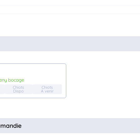
beny bocage
Chiots
Chiots
Dispo
A venir
ormandie