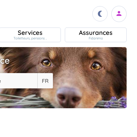
Services
Assurances
Toiletteurs, pensions ..
Fidanimo
ace
e
FR