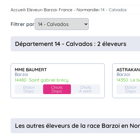
Assurances
Accueil
Eleveur
Barzoi
France - Normandie
14 - Calvados
animo
Connexion
Filtrer par
Ou
éez
tre
Département 14 - Calvados : 2 éleveurs
mpte
MME BAUMERT
ASTRAKAN
Barzoi
Barzoi
14480
saint gabriel brecy
14350
le 
Etalon
Chiots
Chiots
Etalon
Dispo
Dispo
A venir
Dispo
Les autres éleveurs de la race Barzoi en N