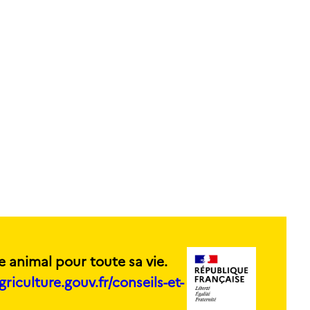
e animal pour toute sa vie.
griculture.gouv.fr/conseils-et-