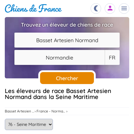
Trouvez un éleveur de chiens de race
Chiots
nibles,
Basset Artesien Normand
aître
Éleveurs
Normandie
FR
es et
mations
Étalons
ous
es
Chercher
les
po..
Chiens
Les éleveurs de race Basset Artesien
Normand dans la Seine Maritime
ndre,
gree,
..
Services
Basset Artesien Normand
France - Normandie
tteurs,
ons ..
Assurances