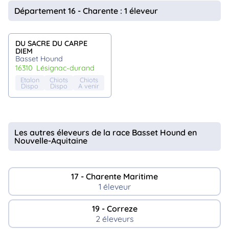
animo
Département 16 - Charente : 1 éleveur
Connexion
Ou
éez
DU SACRE DU CARPE
tre
DIEM
mpte
Basset Hound
16310
lésignac-durand
Etalon
Chiots
Chiots
Dispo
Dispo
A venir
Les autres éleveurs de la race Basset Hound en
Nouvelle-Aquitaine
17 - Charente Maritime
1 éleveur
19 - Correze
2 éleveurs