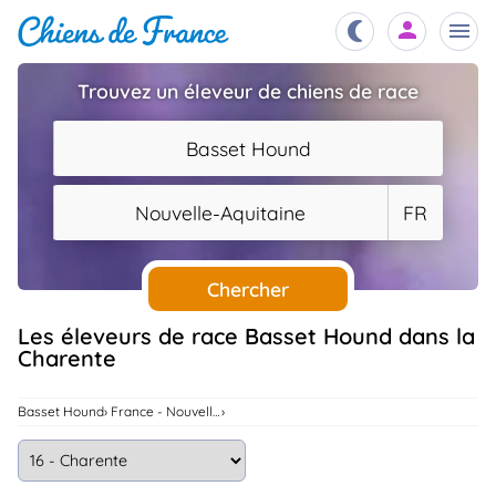
Trouvez un éleveur de chiens de race
Chiots
nibles,
Basset Hound
aître
Éleveurs
Nouvelle-Aquitaine
FR
es et
mations
Étalons
ous
es
Chercher
les
po..
Chiens
Les éleveurs de race Basset Hound dans la
Charente
ndre,
gree,
..
Services
Basset Hound
France - Nouvelle-Aquitaine
tteurs,
ons ..
Assurances