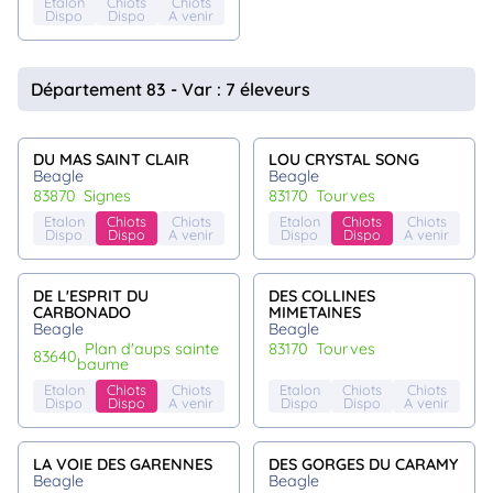
Etalon
Chiots
Chiots
Dispo
Dispo
A venir
Département 83 - Var : 7 éleveurs
DU MAS SAINT CLAIR
LOU CRYSTAL SONG
Beagle
Beagle
83870
signes
83170
tourves
Etalon
Chiots
Chiots
Etalon
Chiots
Chiots
Dispo
Dispo
A venir
Dispo
Dispo
A venir
DE L'ESPRIT DU
DES COLLINES
CARBONADO
MIMETAINES
Beagle
Beagle
plan d'aups sainte
83170
tourves
83640
baume
Etalon
Chiots
Chiots
Etalon
Chiots
Chiots
Dispo
Dispo
A venir
Dispo
Dispo
A venir
LA VOIE DES GARENNES
DES GORGES DU CARAMY
Beagle
Beagle