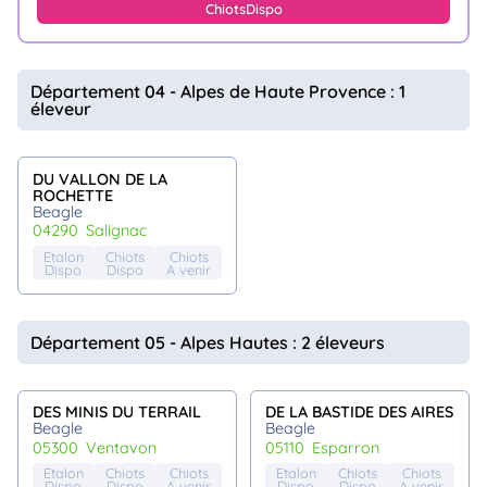
Chiots
Dispo
Département 04 - Alpes de Haute Provence : 1
éleveur
DU VALLON DE LA
ROCHETTE
Beagle
04290
salignac
Etalon
Chiots
Chiots
Dispo
Dispo
A venir
Département 05 - Alpes Hautes : 2 éleveurs
DES MINIS DU TERRAIL
DE LA BASTIDE DES AIRES
Beagle
Beagle
05300
ventavon
05110
esparron
Etalon
Chiots
Chiots
Etalon
Chiots
Chiots
Dispo
Dispo
A venir
Dispo
Dispo
A venir