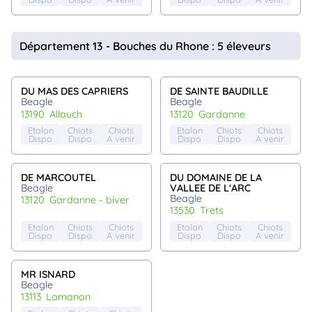
Département 13 - Bouches du Rhone : 5 éleveurs
DU MAS DES CAPRIERS
DE SAINTE BAUDILLE
Beagle
Beagle
13190
allauch
13120
gardanne
Etalon
Chiots
Chiots
Etalon
Chiots
Chiots
Dispo
Dispo
A venir
Dispo
Dispo
A venir
DE MARCOUTEL
DU DOMAINE DE LA
Beagle
VALLEE DE L'ARC
Beagle
13120
gardanne - biver
13530
trets
Etalon
Chiots
Chiots
Etalon
Chiots
Chiots
Dispo
Dispo
A venir
Dispo
Dispo
A venir
MR ISNARD
Beagle
13113
lamanon