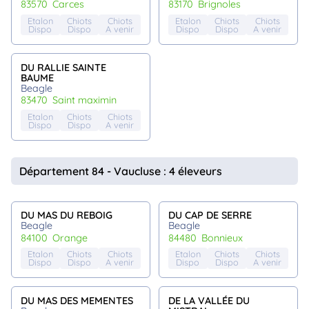
83570
carces
83170
brignoles
Etalon
Chiots
Chiots
Etalon
Chiots
Chiots
Dispo
Dispo
A venir
Dispo
Dispo
A venir
DU RALLIE SAINTE
BAUME
Beagle
83470
saint maximin
Etalon
Chiots
Chiots
Dispo
Dispo
A venir
Département 84 - Vaucluse : 4 éleveurs
DU MAS DU REBOIG
DU CAP DE SERRE
Beagle
Beagle
84100
orange
84480
bonnieux
Etalon
Chiots
Chiots
Etalon
Chiots
Chiots
Dispo
Dispo
A venir
Dispo
Dispo
A venir
DU MAS DES MEMENTES
DE LA VALLÉE DU