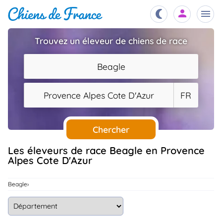
Trouvez un éleveur de chiens de race
Chiots
nibles,
Beagle
aître
Éleveurs
Provence Alpes Cote D'Azur
FR
es et
mations
Étalons
ous
es
Chercher
les
po..
Chiens
Les éleveurs de race Beagle en Provence
Alpes Cote D'Azur
ndre,
gree,
..
Services
Beagle
tteurs,
ons ..
Assurances