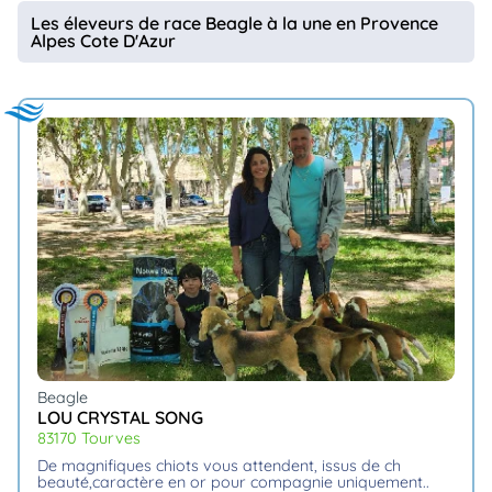
animo
Les éleveurs de race Beagle à la une en Provence
Alpes Cote D'Azur
Connexion
Ou
éez
tre
mpte
Beagle
LOU CRYSTAL SONG
83170 Tourves
de magnifiques chiots vous attendent, issus de ch
beauté,caractère en or pour compagnie uniquement