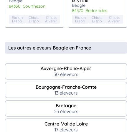
Beagle
MISTRAL
Beagle
84350
courthézon
84370
bedarrides
Etalon
Chiots
Chiots
Etalon
Chiots
Chiots
Dispo
Dispo
A venir
Dispo
Dispo
A venir
Les autres eleveurs Beagle en France
Auvergne-Rhone-Alpes
30 éleveurs
Bourgogne-Franche-Comte
13 éleveurs
Bretagne
23 éleveurs
Centre-Val de Loire
17 éleveurs