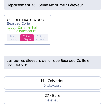
animo
Département 76 - Seine Maritime : 1 éleveur
Connexion
Ou
éez
OF PURE MAGIC WOOD
tre
Bearded Collie
mpte
saint michel
76440
d'halescourt
Etalon
Chiots
Chiots
Dispo
Dispo
A venir
Les autres éleveurs de la race Bearded Collie en
Normandie
14 - Calvados
5 éleveurs
27 - Eure
1 éleveur