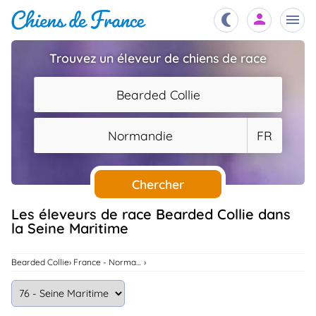
Trouvez un éleveur de chiens de race
Chiots
nibles,
Bearded Collie
aître
Éleveurs
Normandie
FR
es et
mations
Étalons
ous
es
Chercher
les
po..
Chiens
Les éleveurs de race Bearded Collie dans
la Seine Maritime
ndre,
gree,
..
Services
Bearded Collie
France - Normandie
tteurs,
ons ..
Assurances