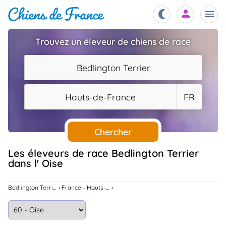
Trouvez un éleveur de chiens de race
Chiots
nibles,
Bedlington Terrier
aître
Éleveurs
Hauts-de-France
FR
es et
mations
Étalons
ous
es
Chercher
les
po..
Chiens
Les éleveurs de race Bedlington Terrier
dans l' Oise
ndre,
gree,
..
Services
Bedlington Terrier
France - Hauts-De-France
tteurs,
ons ..
Assurances