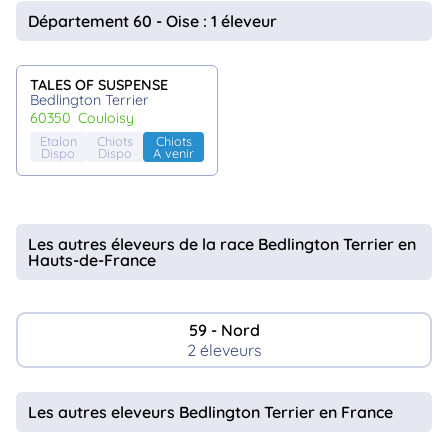
animo
Département 60 - Oise : 1 éleveur
Connexion
Ou
éez
TALES OF SUSPENSE
tre
Bedlington Terrier
mpte
60350
couloisy
Etalon
Chiots
Chiots
Dispo
Dispo
A venir
Les autres éleveurs de la race Bedlington Terrier en
Hauts-de-France
59 - Nord
2 éleveurs
Les autres eleveurs Bedlington Terrier en France