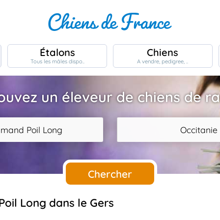
Étalons
Chiens
Tous les mâles dispo..
A vendre, pedigree, ..
ouvez un éleveur de chiens de r
emand Poil Long
Occitanie
Chercher
Poil Long dans le Gers