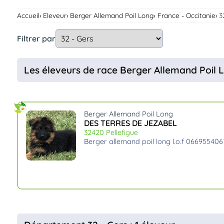
Assurances
Accueil
Eleveur
Berger Allemand Poil Long
France - Occitanie
3
animo
Connexion
Filtrer par
Ou
éez
tre
Les éleveurs de race Berger Allemand Poil L
mpte
Berger Allemand Poil Long
DES TERRES DE JEZABEL
32420 Pellefigue
berger allemand poil long l.o.f 066955406