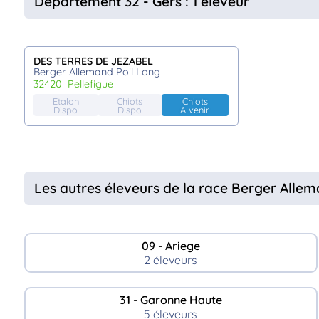
Département 32 - Gers : 1 éleveur
DES TERRES DE JEZABEL
Berger Allemand Poil Long
32420
pellefigue
Etalon
Chiots
Chiots
Dispo
Dispo
A venir
Les autres éleveurs de la race Berger Allem
09 - Ariege
2 éleveurs
31 - Garonne Haute
5 éleveurs