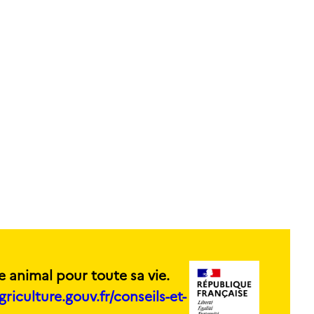
e animal pour toute sa vie.
griculture.gouv.fr/conseils-et-