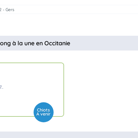
2 - Gers
ong à la une en Occitanie
7
Chiots
A venir