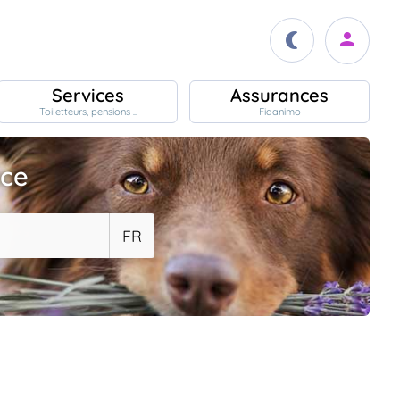
Services
Assurances
Toiletteurs, pensions ..
Fidanimo
ace
FR