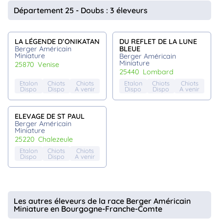
animo
Département 25 - Doubs : 3 éleveurs
Connexion
Ou
éez
LA LÉGENDE D’ONIKATAN
DU REFLET DE LA LUNE
tre
Berger Américain
BLEUE
mpte
Miniature
Berger Américain
Miniature
25870
venise
25440
lombard
Etalon
Chiots
Chiots
Etalon
Chiots
Chiots
Dispo
Dispo
A venir
Dispo
Dispo
A venir
ELEVAGE DE ST PAUL
Berger Américain
Miniature
25220
chalezeule
Etalon
Chiots
Chiots
Dispo
Dispo
A venir
Les autres éleveurs de la race Berger Américain
Miniature en Bourgogne-Franche-Comte