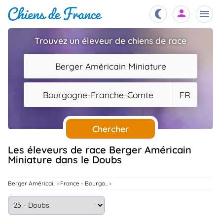
Trouvez un éleveur de chiens de race
Chiots
nibles,
Berger Américain Miniature
aître
Éleveurs
Bourgogne-Franche-Comte
FR
es et
mations
Étalons
ous
es
Chercher
les
po..
Chiens
Les éleveurs de race Berger Américain
Miniature dans le Doubs
ndre,
gree,
..
Services
Berger Américain Miniature
France - Bourgogne-Franche-Comte
tteurs,
ons ..
Assurances